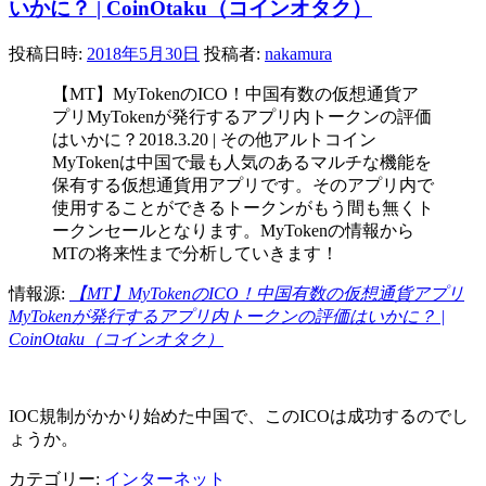
いかに？ | CoinOtaku（コインオタク）
投稿日時:
2018年5月30日
投稿者:
nakamura
【MT】MyTokenのICO！中国有数の仮想通貨ア
プリMyTokenが発行するアプリ内トークンの評価
はいかに？2018.3.20 | その他アルトコイン
MyTokenは中国で最も人気のあるマルチな機能を
保有する仮想通貨用アプリです。そのアプリ内で
使用することができるトークンがもう間も無くト
ークンセールとなります。MyTokenの情報から
MTの将来性まで分析していきます！
情報源:
【MT】MyTokenのICO！中国有数の仮想通貨アプリ
MyTokenが発行するアプリ内トークンの評価はいかに？ |
CoinOtaku（コインオタク）
IOC規制がかかり始めた中国で、このICOは成功するのでし
ょうか。
カテゴリー:
インターネット