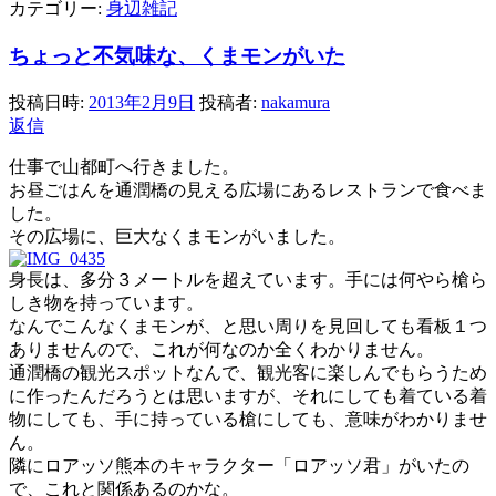
カテゴリー:
身辺雑記
ちょっと不気味な、くまモンがいた
投稿日時:
2013年2月9日
投稿者:
nakamura
返信
仕事で山都町へ行きました。
お昼ごはんを通潤橋の見える広場にあるレストランで食べま
した。
その広場に、巨大なくまモンがいました。
身長は、多分３メートルを超えています。手には何やら槍ら
しき物を持っています。
なんでこんなくまモンが、と思い周りを見回しても看板１つ
ありませんので、これが何なのか全くわかりません。
通潤橋の観光スポットなんで、観光客に楽しんでもらうため
に作ったんだろうとは思いますが、それにしても着ている着
物にしても、手に持っている槍にしても、意味がわかりませ
ん。
隣にロアッソ熊本のキャラクター「ロアッソ君」がいたの
で、これと関係あるのかな。