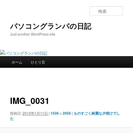
メ
イ
検
ン
索
コ
パソコングランパの日記
ン
Just another WordPress site
テ
ン
ツ
へ
メ
移
ホーム
ひとり言
イ
動
ン
メ
画
ニ
像
ュ
ナ
ー
IMG_0031
ビ
ゲ
ー
投稿日:
2013年1月11日
|
1536 × 2056
|
ものすごく綺麗な夕焼けでし
シ
た
ョ
ン